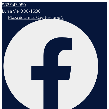
982 947 980
Lun a Vie: 8:00-16:30
Plaza de armas Coyllurqui S/N