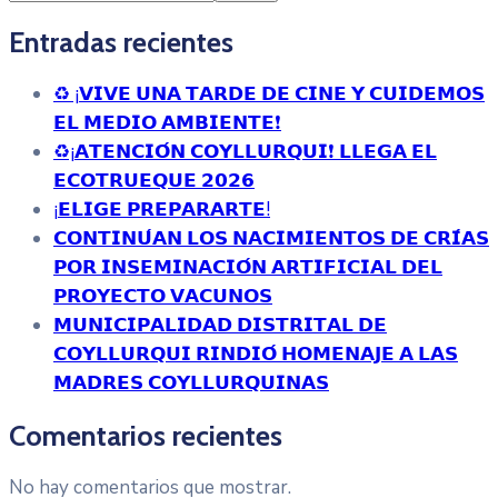
Entradas recientes
♻️ ¡𝗩𝗜𝗩𝗘 𝗨𝗡𝗔 𝗧𝗔𝗥𝗗𝗘 𝗗𝗘 𝗖𝗜𝗡𝗘 𝗬 𝗖𝗨𝗜𝗗𝗘𝗠𝗢𝗦
𝗘𝗟 𝗠𝗘𝗗𝗜𝗢 𝗔𝗠𝗕𝗜𝗘𝗡𝗧𝗘❗
♻️¡𝗔𝗧𝗘𝗡𝗖𝗜𝗢́𝗡 𝗖𝗢𝗬𝗟𝗟𝗨𝗥𝗤𝗨𝗜❗ 𝗟𝗟𝗘𝗚𝗔 𝗘𝗟
𝗘𝗖𝗢𝗧𝗥𝗨𝗘𝗤𝗨𝗘 𝟮𝟬𝟮𝟲
¡𝗘𝗟𝗜𝗚𝗘 𝗣𝗥𝗘𝗣𝗔𝗥𝗔𝗥𝗧𝗘!
𝗖𝗢𝗡𝗧𝗜𝗡𝗨́𝗔𝗡 𝗟𝗢𝗦 𝗡𝗔𝗖𝗜𝗠𝗜𝗘𝗡𝗧𝗢𝗦 𝗗𝗘 𝗖𝗥𝗜́𝗔𝗦
𝗣𝗢𝗥 𝗜𝗡𝗦𝗘𝗠𝗜𝗡𝗔𝗖𝗜𝗢́𝗡 𝗔𝗥𝗧𝗜𝗙𝗜𝗖𝗜𝗔𝗟 𝗗𝗘𝗟
𝗣𝗥𝗢𝗬𝗘𝗖𝗧𝗢 𝗩𝗔𝗖𝗨𝗡𝗢𝗦
𝗠𝗨𝗡𝗜𝗖𝗜𝗣𝗔𝗟𝗜𝗗𝗔𝗗 𝗗𝗜𝗦𝗧𝗥𝗜𝗧𝗔𝗟 𝗗𝗘
𝗖𝗢𝗬𝗟𝗟𝗨𝗥𝗤𝗨𝗜 𝗥𝗜𝗡𝗗𝗜𝗢́ 𝗛𝗢𝗠𝗘𝗡𝗔𝗝𝗘 𝗔 𝗟𝗔𝗦
𝗠𝗔𝗗𝗥𝗘𝗦 𝗖𝗢𝗬𝗟𝗟𝗨𝗥𝗤𝗨𝗜𝗡𝗔𝗦
Comentarios recientes
No hay comentarios que mostrar.