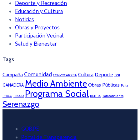
Deporte y Recreación
Educación y Cultura
Noticias
Obras y Proyectos
Participación Vecinal
Salud y Bienestar
Tags
Comunidad
Campaña
Cultura
Deporte
CONVOCATORIA
DNI
Medio Ambiente
Obras Públicas
GANADERA
Palta
Programa Social
PFACO
PROCO
RENIEC
Saneamiento
Serenazgo
GOB.PE
Portal de Transparencia