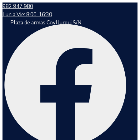
982 947 980
Lun a Vie: 8:00-16:30
Plaza de armas Coyllurqui S/N