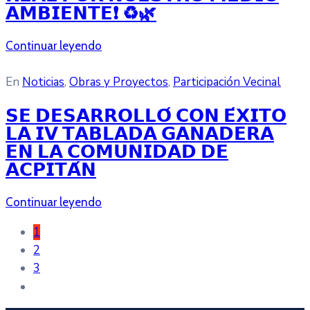
𝗔𝗠𝗕𝗜𝗘𝗡𝗧𝗘❗ ♻️🌿
Continuar leyendo
En
Noticias
‚
Obras y Proyectos
‚
Participación Vecinal
𝗦𝗘 𝗗𝗘𝗦𝗔𝗥𝗥𝗢𝗟𝗟𝗢́ 𝗖𝗢𝗡 𝗘́𝗫𝗜𝗧𝗢
𝗟𝗔 𝗜𝗩 𝗧𝗔𝗕𝗟𝗔𝗗𝗔 𝗚𝗔𝗡𝗔𝗗𝗘𝗥𝗔
𝗘𝗡 𝗟𝗔 𝗖𝗢𝗠𝗨𝗡𝗜𝗗𝗔𝗗 𝗗𝗘
𝗔𝗖𝗣𝗜𝗧𝗔́𝗡
Continuar leyendo
1
2
3