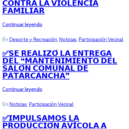
𝗖𝗢𝗡𝗧𝗥𝗔 𝗟𝗔 𝗩𝗜𝗢𝗟𝗘𝗡𝗖𝗜𝗔
𝗙𝗔𝗠𝗜𝗟𝗜𝗔𝗥
Continuar leyendo
En
Deporte y Recreación
‚
Noticias
‚
Participación Vecinal
✅𝗦𝗘 𝗥𝗘𝗔𝗟𝗜𝗭𝗢́ 𝗟𝗔 𝗘𝗡𝗧𝗥𝗘𝗚𝗔
𝗗𝗘𝗟 ❝𝗠𝗔𝗡𝗧𝗘𝗡𝗜𝗠𝗜𝗘𝗡𝗧𝗢 𝗗𝗘𝗟
𝗦𝗔𝗟𝗢́𝗡 𝗖𝗢𝗠𝗨𝗡𝗔𝗟 𝗗𝗘
𝗣𝗔𝗧𝗔𝗥𝗖𝗔𝗡𝗖𝗛𝗔❞
Continuar leyendo
En
Noticias
‚
Participación Vecinal
✅𝗜𝗠𝗣𝗨𝗟𝗦𝗔𝗠𝗢𝗦 𝗟𝗔
𝗣𝗥𝗢𝗗𝗨𝗖𝗖𝗜𝗢́𝗡 𝗔𝗩𝗜́𝗖𝗢𝗟𝗔 𝗔