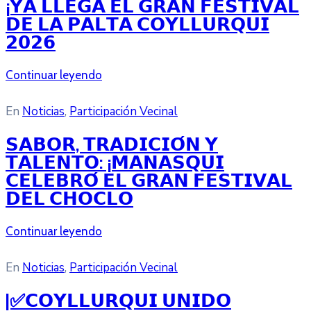
¡𝗬𝗔 𝗟𝗟𝗘𝗚𝗔 𝗘𝗟 𝗚𝗥𝗔𝗡 𝗙𝗘𝗦𝗧𝗜𝗩𝗔𝗟
𝗗𝗘 𝗟𝗔 𝗣𝗔𝗟𝗧𝗔 𝗖𝗢𝗬𝗟𝗟𝗨𝗥𝗤𝗨𝗜
𝟮𝟬𝟮𝟲
Continuar leyendo
En
Noticias
‚
Participación Vecinal
𝗦𝗔𝗕𝗢𝗥, 𝗧𝗥𝗔𝗗𝗜𝗖𝗜𝗢́𝗡 𝗬
𝗧𝗔𝗟𝗘𝗡𝗧𝗢: ¡𝗠𝗔𝗡𝗔𝗦𝗤𝗨𝗜
𝗖𝗘𝗟𝗘𝗕𝗥𝗢́ 𝗘𝗟 𝗚𝗥𝗔𝗡 𝗙𝗘𝗦𝗧𝗜𝗩𝗔𝗟
𝗗𝗘𝗟 𝗖𝗛𝗢𝗖𝗟𝗢
Continuar leyendo
En
Noticias
‚
Participación Vecinal
|✅𝗖𝗢𝗬𝗟𝗟𝗨𝗥𝗤𝗨𝗜 𝗨𝗡𝗜𝗗𝗢