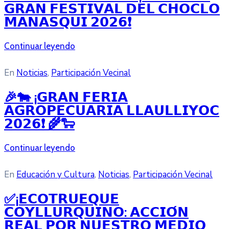
𝗚𝗥𝗔𝗡 𝗙𝗘𝗦𝗧𝗜𝗩𝗔𝗟 𝗗𝗘𝗟 𝗖𝗛𝗢𝗖𝗟𝗢
𝗠𝗔𝗡𝗔𝗦𝗤𝗨𝗜 𝟮𝟬𝟮𝟲❗
Continuar leyendo
En
Noticias
‚
Participación Vecinal
🎉🐄 ¡𝗚𝗥𝗔𝗡 𝗙𝗘𝗥𝗜𝗔
𝗔𝗚𝗥𝗢𝗣𝗘𝗖𝗨𝗔𝗥𝗜𝗔 𝗟𝗟𝗔𝗨𝗟𝗟𝗜𝗬𝗢𝗖
𝟮𝟬𝟮𝟲❗ 🌾🐑
Continuar leyendo
En
Educación y Cultura
‚
Noticias
‚
Participación Vecinal
✅¡𝗘𝗖𝗢𝗧𝗥𝗨𝗘𝗤𝗨𝗘
𝗖𝗢𝗬𝗟𝗟𝗨𝗥𝗤𝗨𝗜𝗡𝗢: 𝗔𝗖𝗖𝗜𝗢́𝗡
𝗥𝗘𝗔𝗟 𝗣𝗢𝗥 𝗡𝗨𝗘𝗦𝗧𝗥𝗢 𝗠𝗘𝗗𝗜𝗢