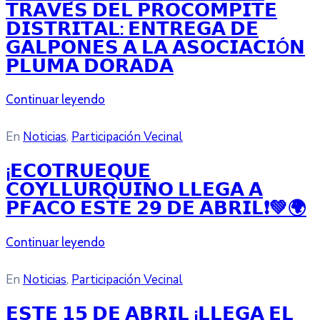
𝗧𝗥𝗔𝗩𝗘́𝗦 𝗗𝗘𝗟 𝗣𝗥𝗢𝗖𝗢𝗠𝗣𝗜𝗧𝗘
𝗗𝗜𝗦𝗧𝗥𝗜𝗧𝗔𝗟: 𝗘𝗡𝗧𝗥𝗘𝗚𝗔 𝗗𝗘
𝗚𝗔𝗟𝗣𝗢𝗡𝗘𝗦 𝗔 𝗟𝗔 𝗔𝗦𝗢𝗖𝗜𝗔𝗖𝗜Ó𝗡
𝗣𝗟𝗨𝗠𝗔 𝗗𝗢𝗥𝗔𝗗𝗔
Continuar leyendo
En
Noticias
‚
Participación Vecinal
¡𝗘𝗖𝗢𝗧𝗥𝗨𝗘𝗤𝗨𝗘
𝗖𝗢𝗬𝗟𝗟𝗨𝗥𝗤𝗨𝗜𝗡𝗢 𝗟𝗟𝗘𝗚𝗔 𝗔
𝗣𝗙𝗔𝗖𝗢 𝗘𝗦𝗧𝗘 𝟮𝟵 𝗗𝗘 𝗔𝗕𝗥𝗜𝗟❗💚🌍
Continuar leyendo
En
Noticias
‚
Participación Vecinal
𝗘𝗦𝗧𝗘 𝟭𝟱 𝗗𝗘 𝗔𝗕𝗥𝗜𝗟 ¡𝗟𝗟𝗘𝗚𝗔 𝗘𝗟