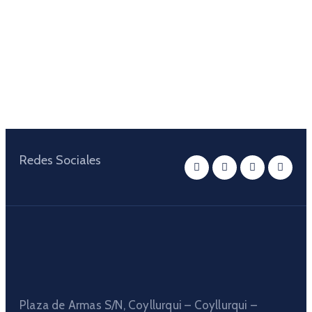
Redes Sociales
Plaza de Armas S/N, Coyllurqui – Coyllurqui –