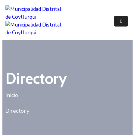
Inicio
Municipalidad
Noticias
Trámites
Directory
Y
Servicios
Inicio
Documentos
Directory